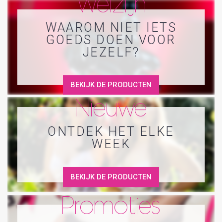
Welzijn
WAAROM NIET IETS
GOEDS DOEN VOOR
JEZELF?
BEKIJK DE PRODUCTEN
Nieuwe
ONTDEK HET ELKE
WEEK
BEKIJK DE PRODUCTEN
Promoties