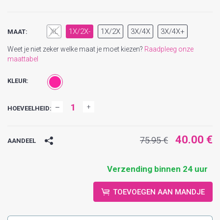
XL
1X/2X-
1X/2X
3X/4X
3X/4X+
MAAT:
Weet je niet zeker welke maat je moet kiezen?
Raadpleeg onze
maattabel
KLEUR:
HOEVEELHEID:
40.00 €
75.95 €
AANDEEL
Verzending binnen 24 uur
TOEVOEGEN AAN MANDJE