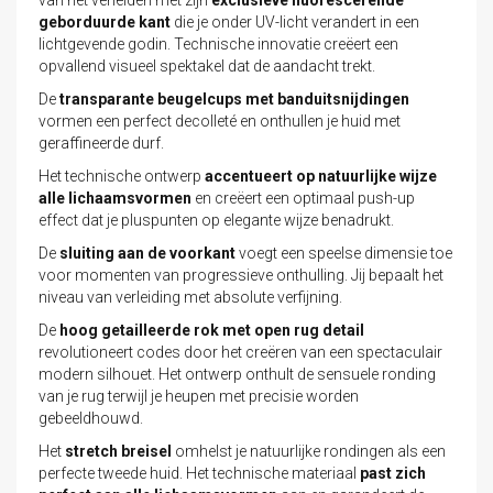
geborduurde kant
die je onder UV-licht verandert in een
lichtgevende godin. Technische innovatie creëert een
opvallend visueel spektakel dat de aandacht trekt.
De
transparante beugelcups met banduitsnijdingen
vormen een perfect decolleté en onthullen je huid met
geraffineerde durf.
Het technische ontwerp
accentueert op natuurlijke wijze
alle lichaamsvormen
en creëert een optimaal push-up
effect dat je pluspunten op elegante wijze benadrukt.
De
sluiting aan de voorkant
voegt een speelse dimensie toe
voor momenten van progressieve onthulling. Jij bepaalt het
niveau van verleiding met absolute verfijning.
De
hoog getailleerde rok met open rug detail
revolutioneert codes door het creëren van een spectaculair
modern silhouet. Het ontwerp onthult de sensuele ronding
van je rug terwijl je heupen met precisie worden
gebeeldhouwd.
Het
stretch breisel
omhelst je natuurlijke rondingen als een
perfecte tweede huid. Het technische materiaal
past zich