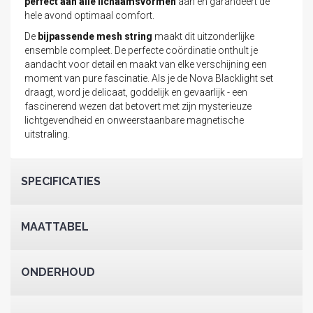
perfect aan alle lichaamsvormen
aan en garandeert de
hele avond optimaal comfort.
De
bijpassende mesh string
maakt dit uitzonderlijke
ensemble compleet. De perfecte coördinatie onthult je
aandacht voor detail en maakt van elke verschijning een
moment van pure fascinatie. Als je de Nova Blacklight set
draagt, word je delicaat, goddelijk en gevaarlijk - een
fascinerend wezen dat betovert met zijn mysterieuze
lichtgevendheid en onweerstaanbare magnetische
uitstraling.
SPECIFICATIES
MAATTABEL
ONDERHOUD