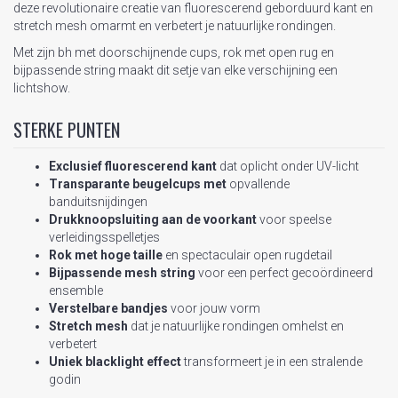
deze revolutionaire creatie van fluorescerend geborduurd kant en
stretch mesh omarmt en verbetert je natuurlijke rondingen.
Met zijn bh met doorschijnende cups, rok met open rug en
bijpassende string maakt dit setje van elke verschijning een
lichtshow.
STERKE PUNTEN
Exclusief fluorescerend kant
dat oplicht onder UV-licht
Transparante beugelcups met
opvallende
banduitsnijdingen
Drukknoopsluiting aan de voorkant
voor speelse
verleidingsspelletjes
Rok met hoge taille
en spectaculair open rugdetail
Bijpassende mesh string
voor een perfect gecoördineerd
ensemble
Verstelbare bandjes
voor jouw vorm
Stretch mesh
dat je natuurlijke rondingen omhelst en
verbetert
Uniek blacklight effect
transformeert je in een stralende
godin