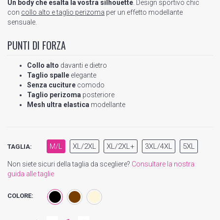
Un body che esalta la vostra silhouette
. Design sportivo chic
con
collo alto e taglio perizoma
per un effetto modellante
sensuale.
PUNTI DI FORZA
Collo alto
davanti e dietro
Taglio spalle
elegante
Senza cuciture
comodo
Taglio perizoma
posteriore
Mesh ultra elastica
modellante
M/L
XL/2XL
XL/2XL+
3XL/4XL
5XL
TAGLIA:
Non siete sicuri della taglia da scegliere?
Consultare la nostra
guida alle taglie
COLORE: