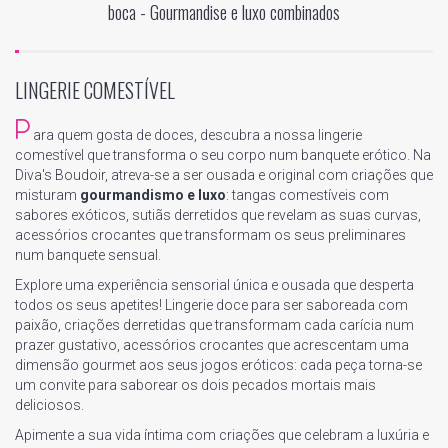
boca - Gourmandise e luxo combinados
LINGERIE COMESTÍVEL
P
ara quem gosta de doces, descubra a nossa lingerie
comestível que transforma o seu corpo num banquete erótico. Na
Diva's Boudoir, atreva-se a ser ousada e original com criações que
misturam
gourmandismo e luxo
: tangas comestíveis com
sabores exóticos, sutiãs derretidos que revelam as suas curvas,
acessórios crocantes que transformam os seus preliminares
num banquete sensual.
Explore uma experiência sensorial única e ousada que desperta
todos os seus apetites! Lingerie doce para ser saboreada com
paixão, criações derretidas que transformam cada carícia num
prazer gustativo, acessórios crocantes que acrescentam uma
dimensão gourmet aos seus jogos eróticos: cada peça torna-se
um convite para saborear os dois pecados mortais mais
deliciosos.
Apimente a sua vida íntima com criações que celebram a luxúria e