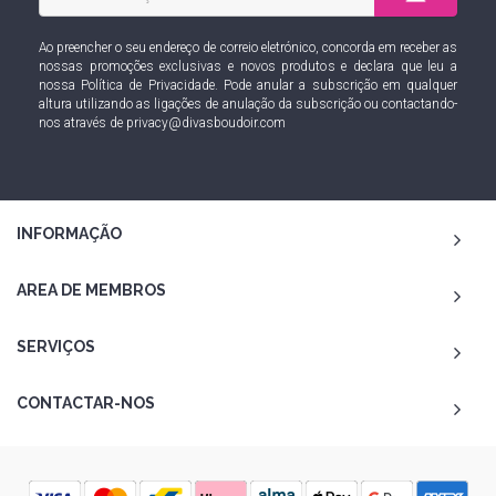
Ao preencher o seu endereço de correio eletrónico, concorda em receber as
nossas promoções exclusivas e novos produtos e declara que leu a
nossa
Política de Privacidade
. Pode anular a subscrição em qualquer
altura utilizando as ligações de anulação da subscrição ou contactando-
nos através de
privacy@divasboudoir.com
INFORMAÇÃO
AREA DE MEMBROS
SERVIÇOS
CONTACTAR-NOS