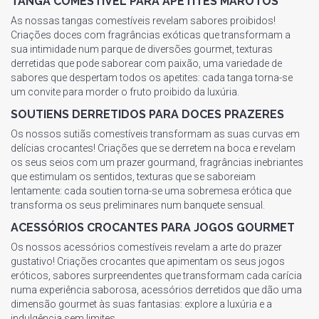
TANGA COMESTÍVEL PARA APETITES MAROTOS
As nossas tangas comestíveis revelam sabores proibidos!
Criações doces com fragrâncias exóticas que transformam a
sua intimidade num parque de diversões gourmet, texturas
derretidas que pode saborear com paixão, uma variedade de
sabores que despertam todos os apetites: cada tanga torna-se
um convite para morder o fruto proibido da luxúria.
SOUTIENS DERRETIDOS PARA DOCES PRAZERES
Os nossos sutiãs comestíveis transformam as suas curvas em
delícias crocantes! Criações que se derretem na boca e revelam
os seus seios com um prazer gourmand, fragrâncias inebriantes
que estimulam os sentidos, texturas que se saboreiam
lentamente: cada soutien torna-se uma sobremesa erótica que
transforma os seus preliminares num banquete sensual.
ACESSÓRIOS CROCANTES PARA JOGOS GOURMET
Os nossos acessórios comestíveis revelam a arte do prazer
gustativo! Criações crocantes que apimentam os seus jogos
eróticos, sabores surpreendentes que transformam cada carícia
numa experiência saborosa, acessórios derretidos que dão uma
dimensão gourmet às suas fantasias: explore a luxúria e a
indulgência sem limites.