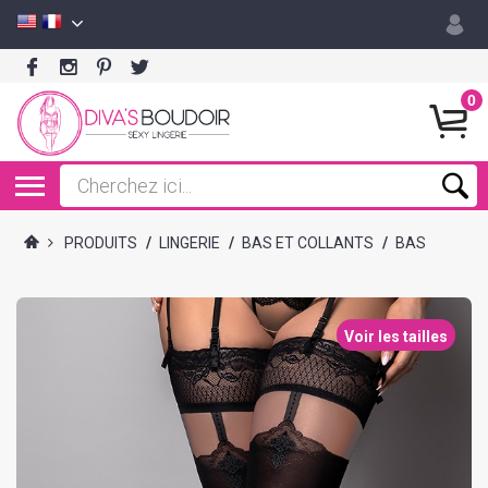
0
PRODUITS
/
LINGERIE
/
BAS ET COLLANTS
/
BAS
Voir les tailles