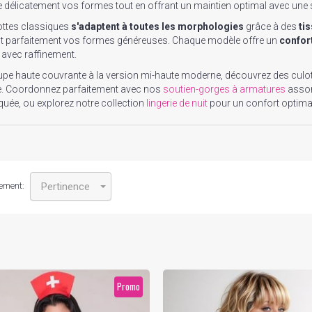
be délicatement vos formes tout en offrant un maintien optimal avec une 
ottes classiques
s'adaptent à toutes les morphologies
grâce à des
ti
t parfaitement vos formes généreuses. Chaque modèle offre un
confort
e avec raffinement.
upe haute couvrante à la version mi-haute moderne, découvrez des culo
e. Coordonnez parfaitement avec nos
soutien-gorges à armatures
assor
quée, ou explorez notre collection
lingerie de nuit
pour un confort optimal
ement:
Pertinence
Promo