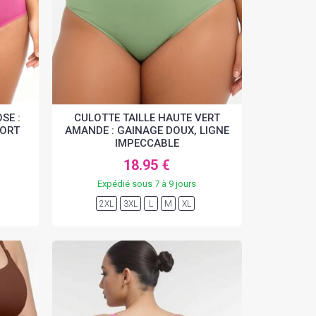
SE :
CULOTTE TAILLE HAUTE VERT
FORT
AMANDE : GAINAGE DOUX, LIGNE
IMPECCABLE
18.95 €
Expédié sous 7 à 9 jours
2XL
3XL
L
M
XL