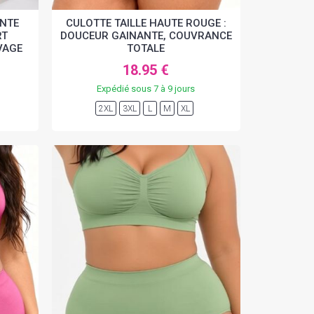
ANTE
CULOTTE TAILLE HAUTE ROUGE :
RT
DOUCEUR GAINANTE, COUVRANCE
VAGE
TOTALE
18.95 €
Expédié sous 7 à 9 jours
2XL
3XL
L
M
XL