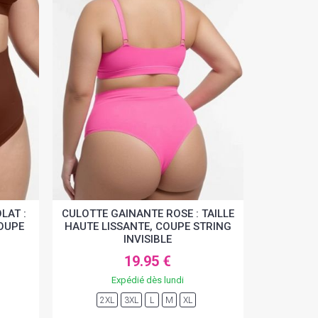
LAT :
CULOTTE GAINANTE ROSE : TAILLE
COUPE
HAUTE LISSANTE, COUPE STRING
INVISIBLE
19.95 €
Expédié dès lundi
2XL
3XL
L
M
XL