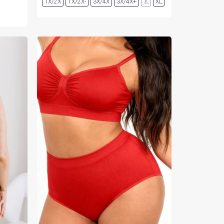
1X/2X
1X/2X-
3X/4X
3X/4X+
L
XL