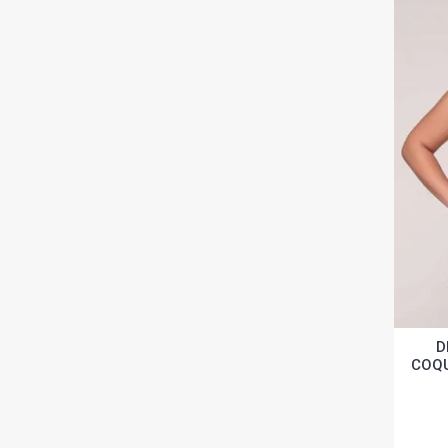
D
COQU