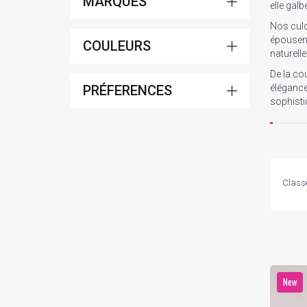
MARQUES
elle gal
Nos cul
épousen
COULEURS
naturell
De la co
PRÉFERENCES
éléganc
sophisti
Class
New