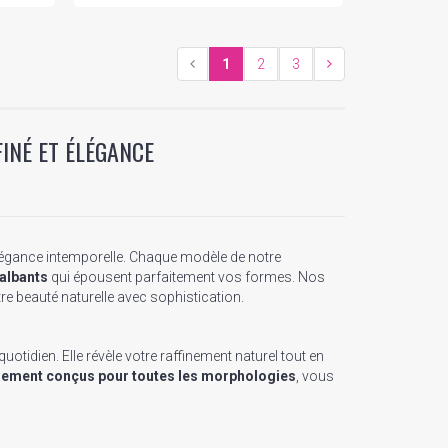
1
2
3
INÉ ET ÉLÉGANCE
élégance intemporelle. Chaque modèle de notre
galbants
qui épousent parfaitement vos formes. Nos
tre beauté naturelle avec sophistication.
quotidien. Elle révèle votre raffinement naturel tout en
lement conçus pour toutes les morphologies
, vous