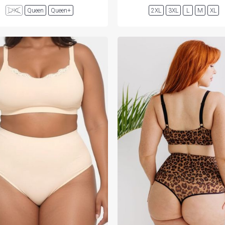
L/XL
Queen
Queen+
2XL
3XL
L
M
XL