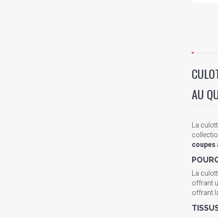
CULOT
AU QU
La culot
collecti
coupes 
POURQ
La culott
offrant 
offrant 
TISSU