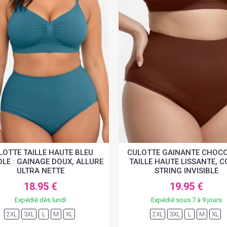
LOTTE TAILLE HAUTE BLEU
CULOTTE GAINANTE CHOCO
LE : GAINAGE DOUX, ALLURE
TAILLE HAUTE LISSANTE, 
ULTRA NETTE
STRING INVISIBLE
18.95 €
19.95 €
Expédié dès lundi
Expédié sous 7 à 9 jours
2XL
3XL
L
M
XL
2XL
3XL
L
M
XL