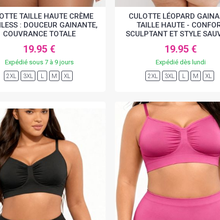
OTTE TAILLE HAUTE CRÈME
CULOTTE LÉOPARD GAIN
LESS : DOUCEUR GAINANTE,
TAILLE HAUTE - CONFO
COUVRANCE TOTALE
SCULPTANT ET STYLE SAU
19.95 €
19.95 €
Expédié sous 7 à 9 jours
Expédié dès lundi
2XL
3XL
L
M
XL
2XL
3XL
L
M
XL