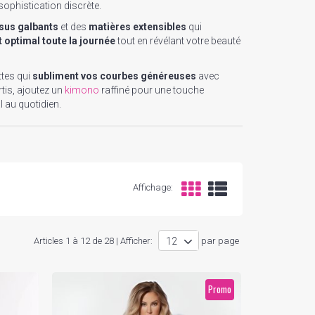
sophistication discrète.
ssus galbants
et des
matières extensibles
qui
 optimal toute la journée
tout en révélant votre beauté
ttes qui
subliment vos courbes généreuses
avec
tis, ajoutez un
kimono
raffiné pour une touche
 au quotidien.
Affichage:
Articles 1 à 12 de 28 | Afficher:
par page
Promo