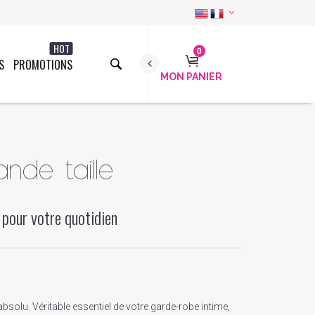
HOT
0
S
PROMOTIONS
MON PANIER
nde taille
 pour votre quotidien
absolu. Véritable essentiel de votre garde-robe intime,