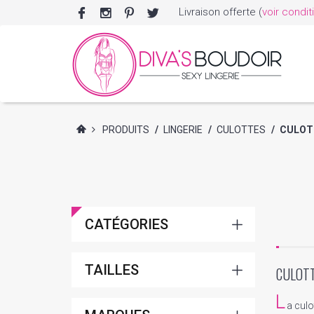
Livraison offerte (
voir condit
PRODUITS
/
LINGERIE
/
CULOTTES
/
CULOT
CATÉGORIES
TAILLES
CULOTT
L
a culo