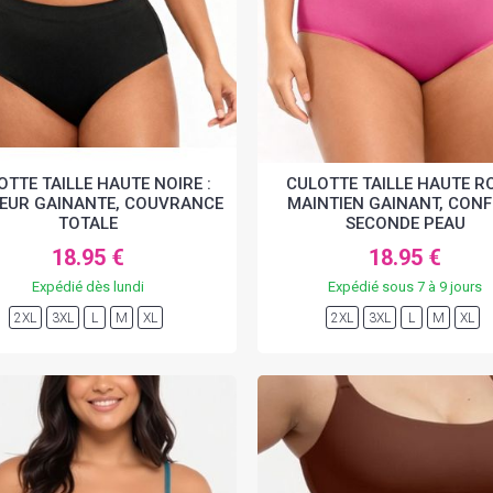
OTTE TAILLE HAUTE NOIRE :
CULOTTE TAILLE HAUTE RO
EUR GAINANTE, COUVRANCE
MAINTIEN GAINANT, CON
TOTALE
SECONDE PEAU
18.95 €
18.95 €
Expédié dès lundi
Expédié sous 7 à 9 jours
2XL
3XL
L
M
XL
2XL
3XL
L
M
XL