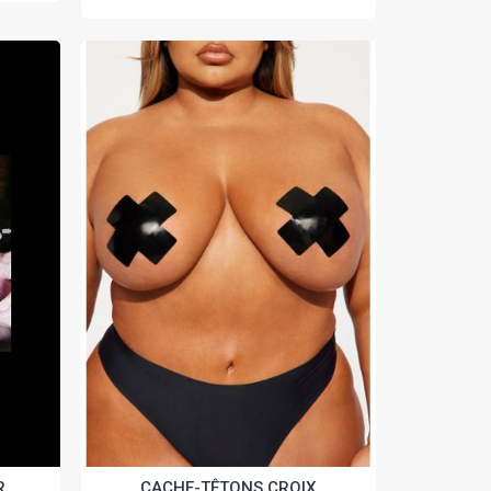
R
CACHE-TÊTONS CROIX