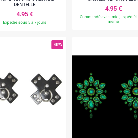
DENTELLE
4.95 €
4.95 €
Commandé avant midi, expédié le
même
Expédié sous 5 à 7 jours
-40%