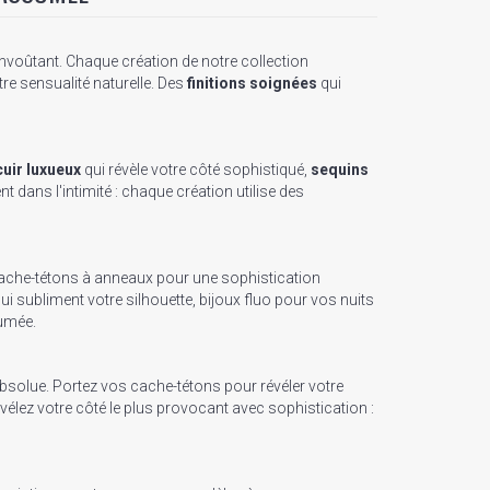
nvoûtant. Chaque création de notre collection
tre sensualité naturelle. Des
finitions soignées
qui
cuir luxueux
qui révèle votre côté sophistiqué,
sequins
ent dans l'intimité : chaque création utilise des
 Cache-tétons à anneaux pour une sophistication
i subliment votre silhouette, bijoux fluo pour vos nuits
sumée.
absolue. Portez vos cache-tétons pour révéler votre
vélez votre côté le plus provocant avec sophistication :