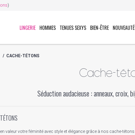
ions
)
LINGERIE
HOMMES
TENUES SEXYS
BIEN-ÊTRE
NOUVEAUTÉ
S
/
CACHE-TÉTONS
Cache-tét
Séduction audacieuse : anneaux, croix, bij
-TÉTONS
 en valeur votre féminité avec style et élégance grâce à nos cache-tétons