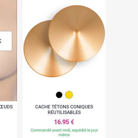
K
NŒUDS
CACHE TÉTONS CONIQUES
N
RÉUTILISABLES
16.95 €
Commandé avant midi, expédié le jour
même