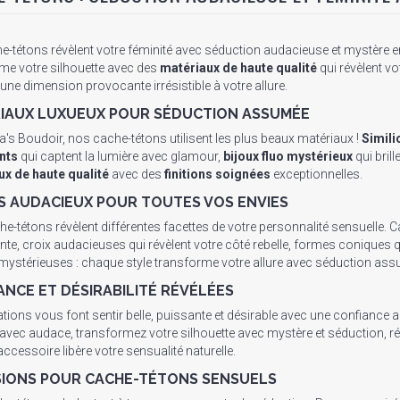
e-tétons révèlent votre féminité avec séduction audacieuse et mystère e
me votre silhouette avec des
matériaux de haute qualité
qui révèlent vo
 une dimension provocante irrésistible à votre allure.
IAUX LUXUEUX POUR SÉDUCTION ASSUMÉE
a's Boudoir, nos cache-tétons utilisent les plus beaux matériaux !
Simili
ants
qui captent la lumière avec glamour,
bijoux fluo mystérieux
qui brill
ux de haute qualité
avec des
finitions soignées
exceptionnelles.
S AUDACIEUX POUR TOUTES VOS ENVIES
e-tétons révèlent différentes facettes de votre personnalité sensuelle.
te, croix audacieuses qui révèlent votre côté rebelle, formes coniques qu
 mystérieuses : chaque style transforme votre allure avec séduction as
ANCE ET DÉSIRABILITÉ RÉVÉLÉES
tions vous font sentir belle, puissante et désirable avec une confiance 
 avec audace, transformez votre silhouette avec mystère et séduction, ré
ccessoire libère votre sensualité naturelle.
IONS POUR CACHE-TÉTONS SENSUELS