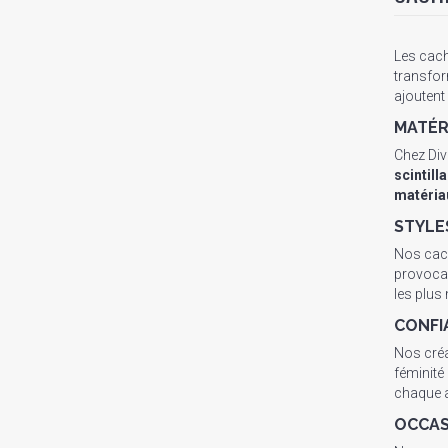
Les cach
transfor
ajoutent
MATÉR
Chez Div
scintill
matéria
STYLE
Nos cach
provocan
les plus
CONFI
Nos créa
féminité
chaque a
OCCAS