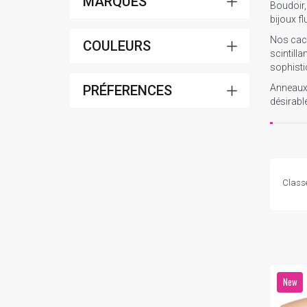
MARQUES
Boudoir,
bijoux fl
Nos cach
COULEURS
scintill
sophisti
PRÉFERENCES
Anneaux 
désirabl
Class
New