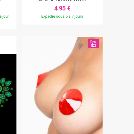
4.95 €
 jour
Expédié sous 5 à 7 jours
Diva
size