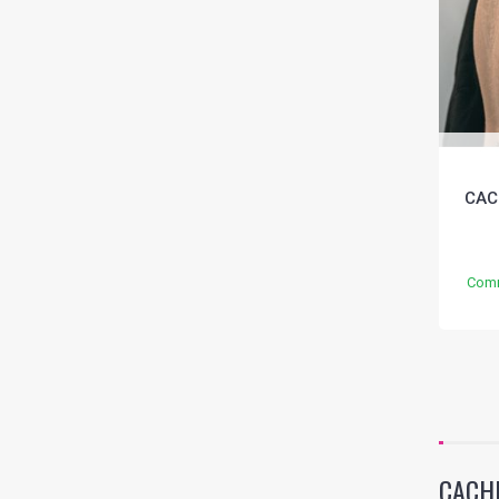
CAC
Comm
CACHE