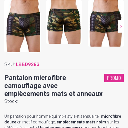
SKU:
LBBD9283
Pantalon microfibre
PROMO
camouflage avec
empiècements mats et anneaux
Stock:
Un pantalon pour homme qui mixe style et sensualité :
microfibre
douce
en motif camouflage,
empiècements mats noirs
sur les
côtés et à l’avant, et
bandes avec anneaux
pour une touche plus