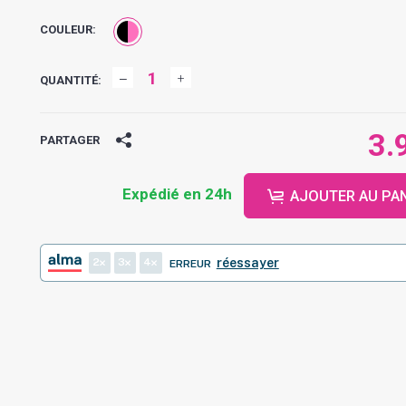
COULEUR:
QUANTITÉ:
3.
PARTAGER
Expédié en 24h
AJOUTER AU PA
2
3
4
réessayer
ERREUR