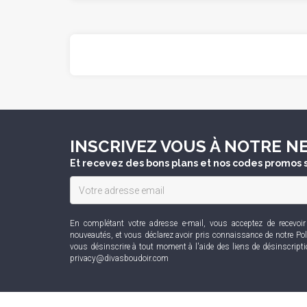
INSCRIVEZ VOUS À NOTRE 
Et recevez des bons plans et nos codes promos s
En complétant votre adresse e-mail, vous acceptez de recevoi
nouveautés, et vous déclarez avoir pris connaissance de notre
Pol
vous désinscrire à tout moment à l'aide des liens de désinscript
privacy@divasboudoir.com